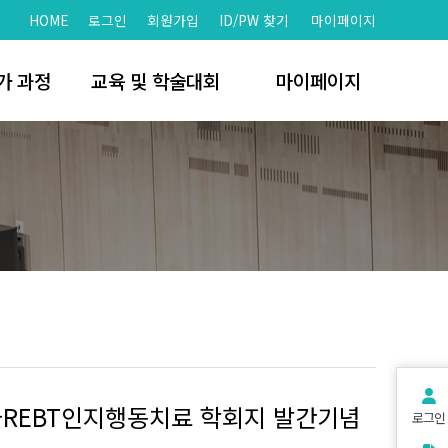
HOME
로그인
회원가입
ID/PW 찾기
마이페이지
가 과정
교육 및 학술대회
마이페이지
문가
학술대회
회원가입
치
세미나 및 워크샵
회원정보찾기
 명단
자료실
로그인
명단
개인정보처리방침
서비스 이용약관
국REBT인지행동치료 학회지 발간기념
로그인