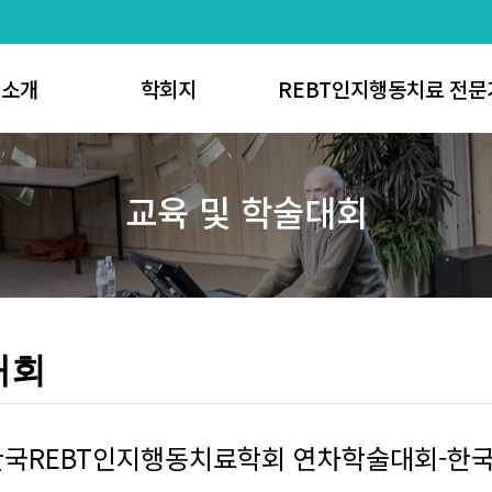
회소개
학회지
REBT인지행동치료 전문
사말
논문게재 신청방법
REBT인지행동치료 전
교육 및 학술대회
 연혁
학회지 투고규정
REBT인지행동치료 코
직도
학회지 발간규정
REBT인지행동치료 전문가
정관
심사규정
REBT인지행동치료 코치 
공지사항
편집규정
K-REBT Scholar
가입절차
연구윤리
대회
 위치안내
학회지 검색
 게시판
1]한국REBT인지행동치료학회 연차학술대회-한