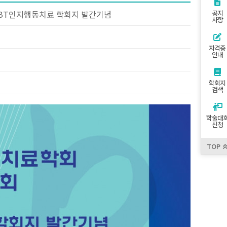
EBT인지행동치료 학회지 발간기념
공지
사항
자격증
안내
학회지
검색
학술대
신청
TOP