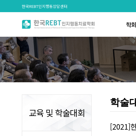
한국REBT인지행동상담센터
학
인
학회
조
학회 
회원
학술
사무국
교육 및 학술대회
문의
[202