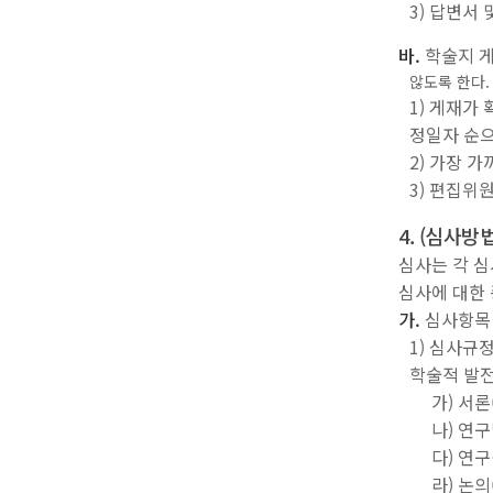
3) 답변서
바.
학술지 
않도록 한다.
1) 게재가
정일자 순으
2) 가장 
3) 편집위
4. (심사방법
심사는 각 
심사에 대한
가.
심사항목
1) 심사규
학술적 발전
가) 서론
나) 연
다) 연구
라) 논의