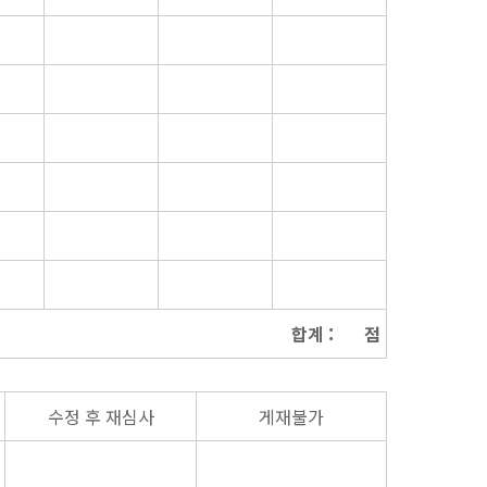
합계 : 점
수정 후 재심사
게재불가