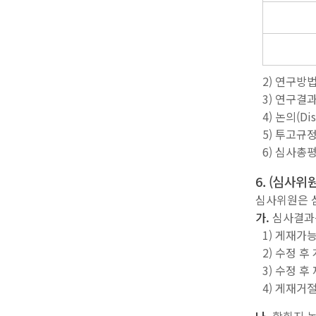
2) 연구방
3) 연구결
4) 논의(D
5) 투고규정
6) 심사총
6. (심사위
심사위원은 
가.
심사결과는
1) 게재가
2) 수정 
3) 수정 
4) 게재거