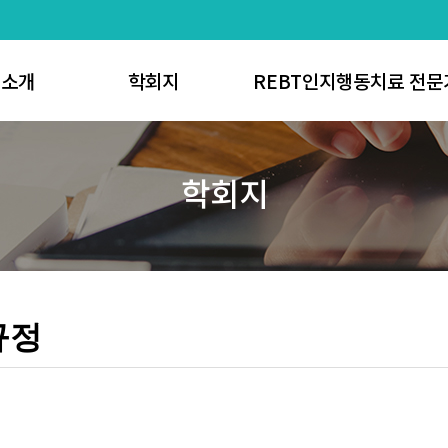
회소개
학회지
REBT인지행동치료 전문
사말
논문게재 신청방법
REBT인지행동치료 전
학회지
 연혁
학회지 투고규정
REBT인지행동치료 코
직도
학회지 발간규정
REBT인지행동치료 전문가
정관
심사규정
REBT인지행동치료 코치 
공지사항
편집규정
K-REBT Scholar
가입절차
연구윤리
규정
 위치안내
학회지 검색
 게시판