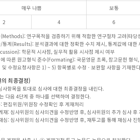
매우 나쁨
보통
2
4
6
법(Methods): 연구목적을 검증하기 위해 적합한 연구절차 고려(타당성
과/통계(Results): 분석결과에 대한 정확한 수치 제시, 통계값에 대
iscussion): 학문적 시사점, 실무적 활용 시사점 제시 여부
에 따른 원고형식 준수(Formating): 국문영문 초록, 참고문헌 형식
평 및 수정요청사항은 1) ~ 5) 항목별로 수정ㆍ보완할 사항을 기재한다
원의 최종결정)
심사항목을 토대로 심사에 대한 최종결정을 내린다.
 다음 4단계 중 하나를 선택하여 결정한다.
능: 편집위원/위원장 수정확인 후 게재처리
후 게재: 심사위원의 심사의견을 수정반영 후, 심사위원의 추가 심사 후
후 재심: 심사위원의 심사의견을 수정반영 후, 재투고를 통해 재심사 진
절