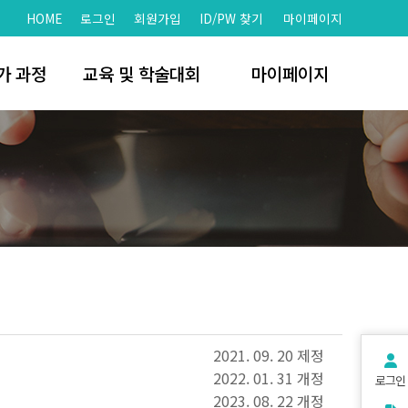
HOME
로그인
회원가입
ID/PW 찾기
마이페이지
가 과정
교육 및 학술대회
마이페이지
문가
학술대회
회원가입
치
세미나 및 워크샵
회원정보찾기
 명단
자료실
로그인
명단
개인정보처리방침
서비스 이용약관
2021. 09. 20 제정
2022. 01. 31 개정
로그인
2023. 08. 22 개정