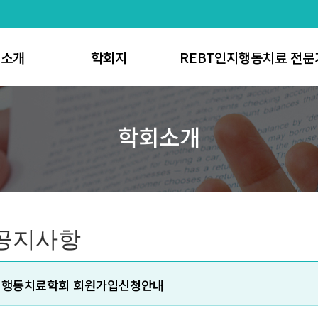
회소개
학회지
REBT인지행동치료 전문
사말
논문게재 신청방법
REBT인지행동치료 전
학회소개
 연혁
학회지 투고규정
REBT인지행동치료 코
직도
학회지 발간규정
REBT인지행동치료 전문가
정관
심사규정
REBT인지행동치료 코치 
공지사항
편집규정
K-REBT Scholar
가입절차
연구윤리
공지사항
 위치안내
학회지 검색
 게시판
지행동치료학회 회원가입신청안내