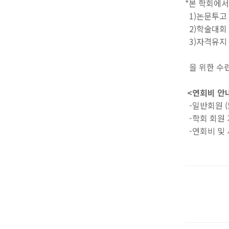
*본 학회에
1)논문투고
2)학술대회 
3)자격유지
을 위한 수
<연회비 안
-일반회원 (5
-학회 회원 
-연회비 및 사